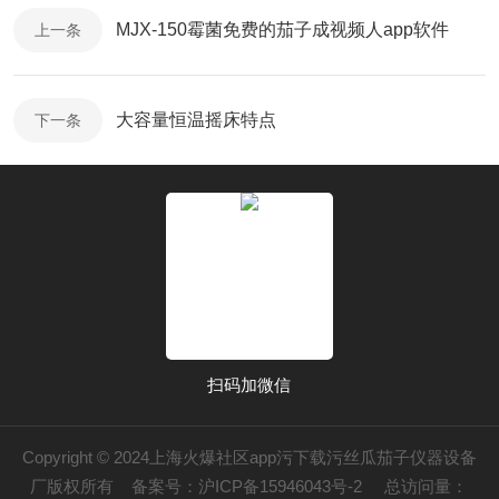
MJX-150霉菌免费的茄子成视频人app软件
上一条
大容量恒温摇床特点
下一条
扫码加微信
Copyright © 2024上海火爆社区app污下载污丝瓜茄子仪器设备
厂版权所有
备案号：沪ICP备15946043号-2
总访问量：