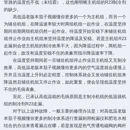
管路的温度也不低（未结霜），这也阐明晰主机组的R23制冷剂
的缺少。
高低温老版本茄子视频懂你更多的一个为主机组，而另一个
为辅佐机组，在降温速率较大时两组机组一起作业，在温度坚持
期间前期两组机组仍然一起作业。待温度开始安稳下来辅佐机组
就停止作业由主机组来坚持温度的降温及安稳。若是主机组R23
走漏则会使主机组的制冷效果不大，因为降温过程中，两机组一
起作业，故没有温度安稳不住的表象而指示降温速率下降。
在温度坚持期间若一旦辅佐机组停止作业且主机组又无制冷
效果，高低温老版本茄子视频懂你更多内的空气温度就会缓慢上
升并且当温度上升到必定程度，控制体系就会又发动辅佐机组来
降温然后辅佐机组又停止作业，如此重复，便会呈现低温度坚持
不住的毛病表象。
至此，已承认高低温箱的毛病原因是主制冷机组的低温级机
组的制冷剂R23走漏。
对于以上这种故障，一般主要的修理办法是：对高低温老版
本茄子视频懂你更多的制冷体系进行查漏则用检漏仪和肥皂水相
结合的办法来查看漏点在哪，若是发现是热气旁通电磁阀的阀杆